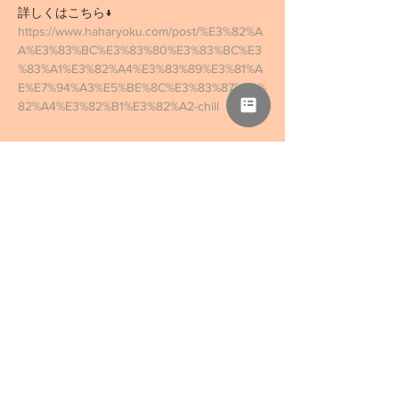
詳しくはこちら↓
https://www.haharyoku.com/post/%E3%82%A
A%E3%83%BC%E3%83%80%E3%83%BC%E3
%83%A1%E3%82%A4%E3%83%89%E3%81%A
E%E7%94%A3%E5%BE%8C%E3%83%87%E3%
82%A4%E3%82%B1%E3%82%A2-chill
このイベントをシェア
NPO法人 母力向上委員会
事務所「さぁどぷれいすSAN」