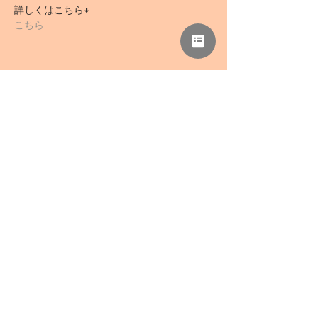
詳しくはこちら↓
こちら
このイベントをシェア
NPO法人 母力向上委員会
事務所「さぁどぷれいすSAN」
〒418-0039 静岡県富士宮市野中1136-5
TEL
0544-78-0741
/ FAX
0544-78-0324
mail@haharyoku.com