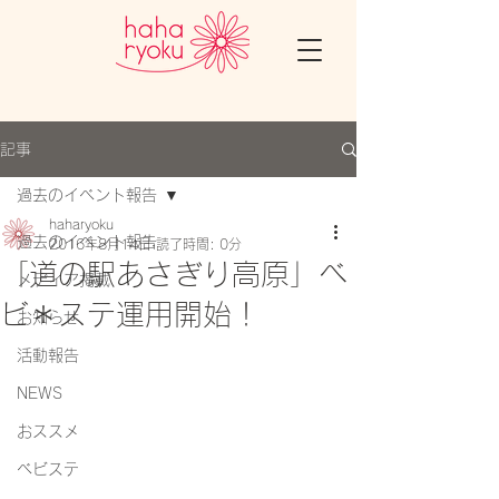
記事
過去のイベント報告
haharyoku
過去のイベント報告
2016年8月14日
読了時間: 0分
「道の駅あさぎり高原」ベ
メディア掲載
ビ＊ステ運用開始！
お知らせ
活動報告
NEWS
おススメ
ベビステ