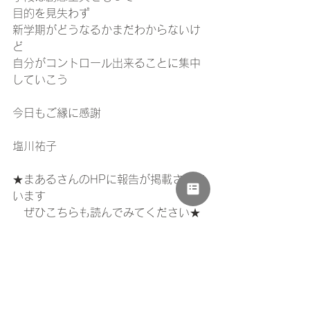
目的を見失わず
新学期がどうなるかまだわからないけ
ど
自分がコントロール出来ることに集中
していこう
今日もご縁に感謝
塩川祐子
★まあるさんのHPに報告が掲載されて
います
　ぜひこちらも読んでみてください★
https://maaru-
ct.jp/staffblog/122695.html?
fbclid=IwAR2tszsJ-
KbDK_RQVsKviKLvFlHRr7VC5Y15Ypm
nKXZZoLBW1EPBaI0_q-w