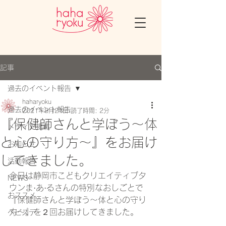
記事
過去のイベント報告
haharyoku
過去のイベント報告
2021年8月21日
読了時間: 2分
『保健師さんと学ぼう〜体
メディア掲載
と心の守り方〜』をお届け
お知らせ
してきました。
活動報告
今日は静岡市こどもクリエイティブタ
NEWS
ウンま·あ·るさんの特別なおしごとで
おススメ
『保健師さんと学ぼう〜体と心の守り
方〜』を２回お届けしてきました。
ベビステ