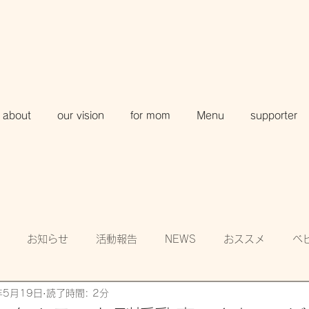
about
our vision
for mom
Menu
supporter
お知らせ
活動報告
NEWS
おススメ
ベ
年5月19日
読了時間: 2分
知
賛助会員