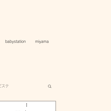
babystation
miyama
ビステ