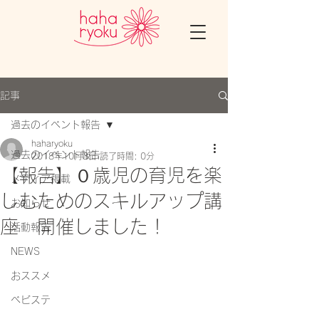
記事
過去のイベント報告
haharyoku
過去のイベント報告
2018年10月3日
読了時間: 0分
【報告】０歳児の育児を楽
メディア掲載
しむためのスキルアップ講
お知らせ
座 開催しました！
活動報告
NEWS
おススメ
ベビステ