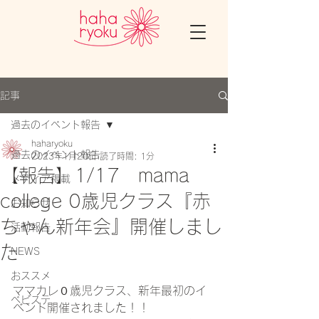
記事
過去のイベント報告
haharyoku
過去のイベント報告
2023年1月20日
読了時間: 1分
【報告】1/17 mama
メディア掲載
college 0歳児クラス『赤
お知らせ
ちゃん新年会』開催しまし
活動報告
た
NEWS
おススメ
ママカレ０歳児クラス、新年最初のイ
ベビステ
ベント開催されました！！