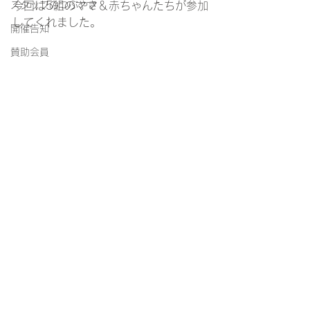
スタッフのつぶやき
今回は5組のママ＆赤ちゃんたちが参加
してくれました。
開催告知
賛助会員