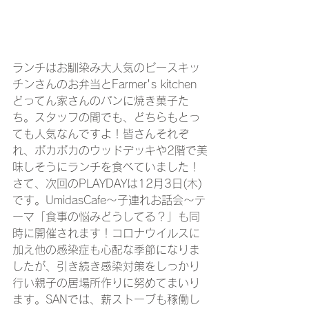
ランチはお馴染み大人気のピースキッ
チンさんのお弁当とFarmer's kitchen　
どってん家さんのパンに焼き菓子た
ち。スタッフの間でも、どちらもとっ
ても人気なんですよ！皆さんそれぞ
れ、ポカポカのウッドデッキや2階で美
味しそうにランチを食べていました！
さて、次回のPLAYDAYは12月3日(木)
です。UmidasCafe～子連れお話会～テ
ーマ「食事の悩みどうしてる？」も同
時に開催されます！コロナウイルスに
加え他の感染症も心配な季節になりま
したが、引き続き感染対策をしっかり
行い親子の居場所作りに努めてまいり
ます。SANでは、薪ストーブも稼働し