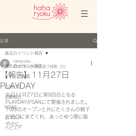
記事
過去のイベント報告
haharyoku
過去のイベント報告
2020年12月2日
読了時間: 2分
【報告】11月27日
メディア掲載
PLAYDAY
お知らせ
先日11月27日に第9回目となる
活動報告
PLAYDAYがSANにて開催されました。
NEWS
10時のオープンと共にたくさんの親子
が遊びに来てくれ、あっとゆう間に賑
おススメ
やかに。
ベビステ