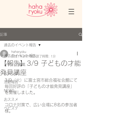
記事
過去のイベント報告
haharyoku
過去のイベント報告
2021年3月10日
読了時間: 1分
【報告】3/9 子どもの才能
メディア掲載
発見講座
お知らせ
3/9（火）に富士宮市総合福祉会館にて
活動報告
毎回好評の「子どもの才能発見講座」
NEWS
を開催しました。
おススメ
コロナ対策で、広い会場に8名の参加者
ベビステ
様。