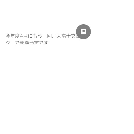
今年度4月にもう一回、大富士交流セン
ターで開催予定です。
詳細は、近日中にHPにアップしますの
で、ご興味ある方は是非チェックして
みてください。
すべて表示
最新記事