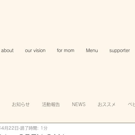
about
our vision
for mom
Menu
supporter
お知らせ
活動報告
NEWS
おススメ
ベ
年4月22日
読了時間: 1分
知
賛助会員