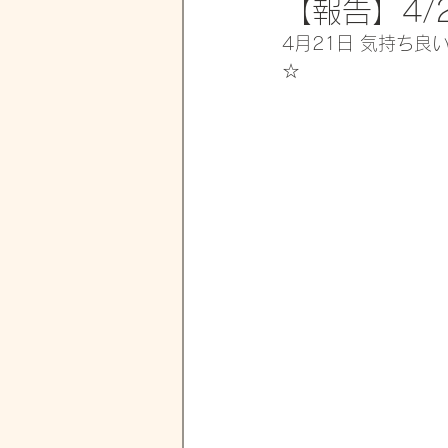
【報告】4/2
4月21日 気持ち良
☆