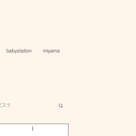
babystation
miyama
ビステ