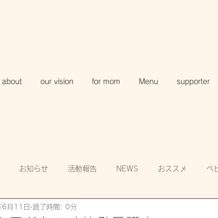
about
our vision
for mom
Menu
supporter
お知らせ
活動報告
NEWS
おススメ
ベ
年6月11日
読了時間: 0分
知
賛助会員