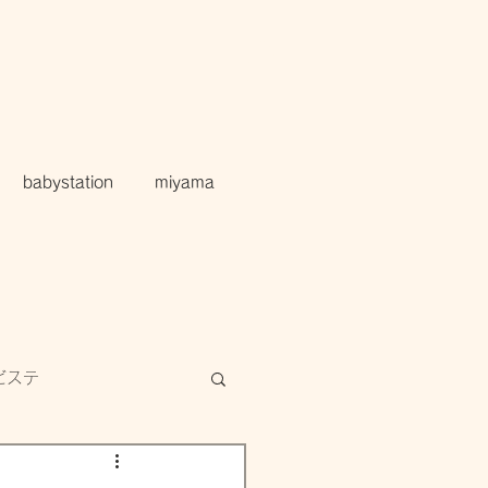
babystation
miyama
ビステ