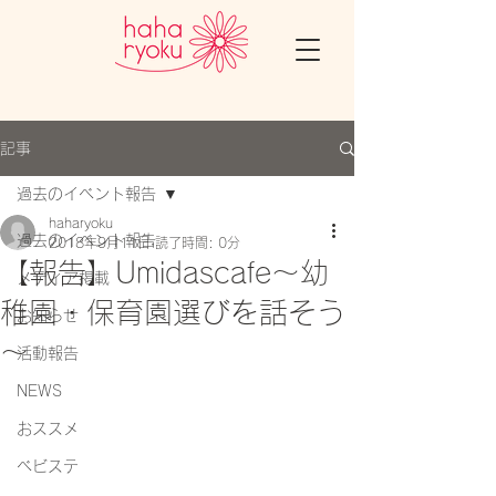
記事
過去のイベント報告
haharyoku
過去のイベント報告
2018年9月11日
読了時間: 0分
【報告】Umidascafe～幼
メディア掲載
稚園・保育園選びを話そう
お知らせ
～
活動報告
NEWS
おススメ
ベビステ