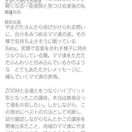
スタッフのつぶやき
軽くなる～助産師と見つける産後の私
開催告知
～』
賛助会員
やまがたさんから投げかけられる問い
に、自分をみつめるママ達の姿。その
横で気持ちよさそうに眠っている
Baby。笑顔で言葉を交わす様子に時折
ウルウルしている瞳。ママ達をただた
だふんわりと包み込んでいるかのよう
な　とてもあたたかいメッセージに、
緩んでいくママ達の表情。
ZOOMと会場とをつなぐハイブリット
型となったこの講座。本当は直接会っ
て場を共有したい。しかしながら、こ
の現状にベストの方法として判断し、
試行錯誤しながらなんとかこの講座を
開催出来たこと、地域のママ達にやま