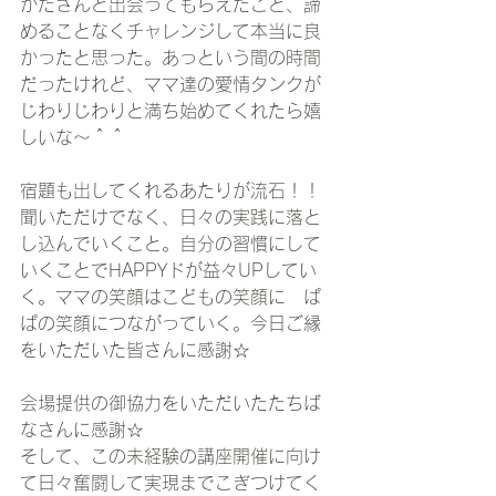
がたさんと出会ってもらえたこと、諦
めることなくチャレンジして本当に良
かったと思った。あっという間の時間
だったけれど、ママ達の愛情タンクが
じわりじわりと満ち始めてくれたら嬉
しいな～＾＾
宿題も出してくれるあたりが流石！！
聞いただけでなく、日々の実践に落と
し込んでいくこと。自分の習慣にして
いくことでHAPPYドが益々UPしてい
く。ママの笑顔はこどもの笑顔に　ぱ
ぱの笑顔につながっていく。今日ご縁
をいただいた皆さんに感謝☆
会場提供の御協力をいただいたたちば
なさんに感謝☆
そして、この未経験の講座開催に向け
て日々奮闘して実現までこぎつけてく