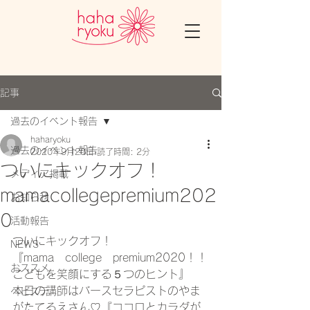
記事
過去のイベント報告
haharyoku
過去のイベント報告
2020年9月20日
読了時間: 2分
ついにキックオフ！
メディア掲載
mamacollegepremium202
お知らせ
0
活動報告
ついにキックオフ！
NEWS
『mama　college　premium2020！！
おススメ
こどもを笑顔にする５つのヒント』
本日の講師はバースセラピストのやま
ベビステ
がたてるえさん♡『ココロとカラダが