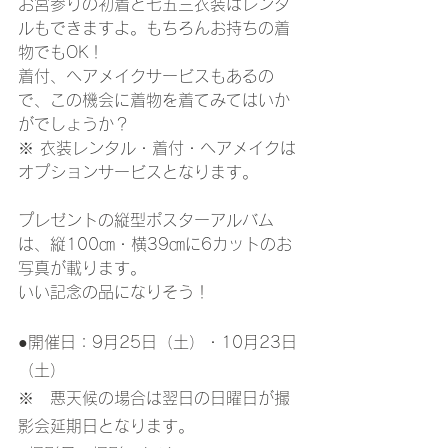
お宮参りの初着と七五三衣装はレンタ
ルもできますよ。もちろんお持ちの着
物でもOK！
着付、ヘアメイクサービスもあるの
で、この機会に着物を着てみてはいか
がでしょうか？
※ 衣装レンタル・着付・ヘアメイクは
オプションサービスとなります。
プレゼントの
縦型ポスターアルバム
は、縦100㎝・横39㎝に6カットのお
写真が載ります。
いい記念の品になりそう！
●開催日：9月25日（土）・10月23日
（土）
※　悪天候の場合は翌日の日曜日が撮
影会延期日となります。