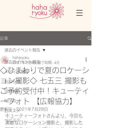
記事
過去のイベント報告
haharyoku
過去のイベント報告
2021年7月9日
読了時間: 4分
◇ひまわりで夏のロケーシ
メディア掲載
ョン撮影◇ 七五三 撮影も
お知らせ
ご予約受付中！キューティ
活動報告
ーフォト 【広報協力】
NEWS
更新日：
2021年7月28日
おススメ
キューティーフォトさんより、今回も
ベビステ
素敵なロケーション撮影と、撮影した