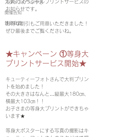
写真のスペシャルプリントサービスの
スタッフのつぶやき
お知らせです。
開催告知
賛助会員
お得な割引もご用意いただきました！
ぜひ最後までご覧くださいね。
★キャンペーン ①等身大
プリントサービス開始★
キューティーフォトさんで大判プリン
トを始めました！
その大きさはなんと…縦最大180㎝、
横最大103㎝！！
お子さまの等身大プリントができちゃ
います★
等身大ポスターにする写真の撮影はキ