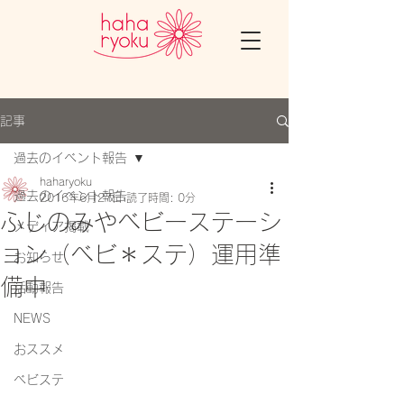
記事
過去のイベント報告
haharyoku
過去のイベント報告
2016年6月27日
読了時間: 0分
ふじのみやベビーステーシ
メディア掲載
ョン（ベビ＊ステ）運用準
お知らせ
備中
活動報告
NEWS
おススメ
ベビステ