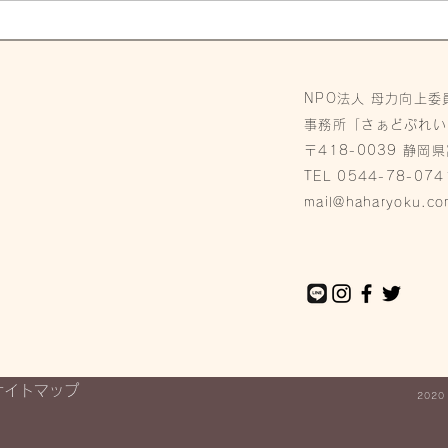
Co育てアシストプログラム
ワークブックに広告を掲載し
NPO法人 母力向上委
ませんか？
事務所「さぁどぷれい
〒418-0039 静岡
TEL 0544-78-074
mail@haharyoku.co
サイトマップ
2020