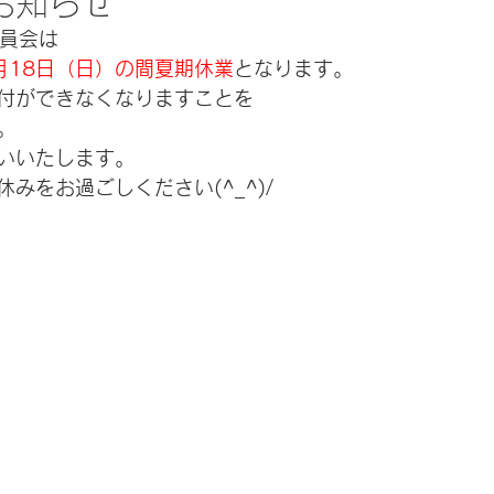
お知らせ
委員会は
月18日（日）の間夏期休業
となります。
付ができなくなりますことを
。
いいたします。
みをお過ごしください(^_^)/