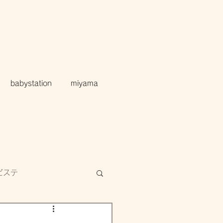
babystation
miyama
ビステ