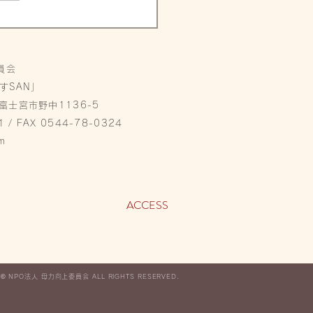
員会
すSAN」
県富士宮市野中1136-5
1 / FAX 0544-78-0324
m
ACCESS
 ©︎ NPO法人 母力向上委員会 ALL RIGHTS RESERVED.