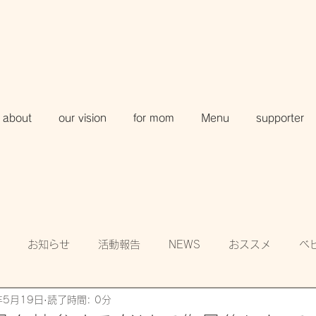
about
our vision
for mom
Menu
supporter
お知らせ
活動報告
NEWS
おススメ
ベ
年5月19日
読了時間: 0分
知
賛助会員