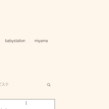
babystation
miyama
ビステ