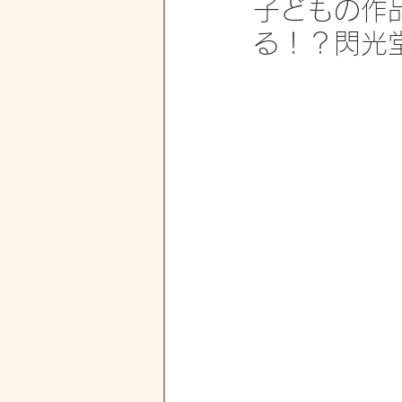
子どもの作
る！？閃光