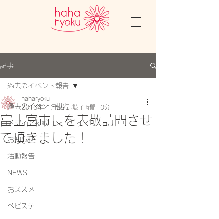
記事
過去のイベント報告
haharyoku
過去のイベント報告
2016年11月29日
読了時間: 0分
富士宮市長を表敬訪問させ
メディア掲載
て頂きました！
お知らせ
活動報告
NEWS
おススメ
ベビステ