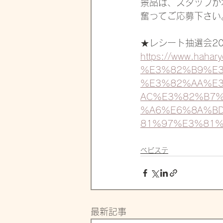
景品は、スタッフが
奮ってご応募下さい
★レシート抽選会2
https://www.hah
%E3%82%B9%E3
%E3%82%AA%E
AC%E3%82%B7
%A6%E6%8A%B
81%97%E3%81
ベビステ
最新記事