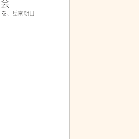
員会
ーを、岳南朝日