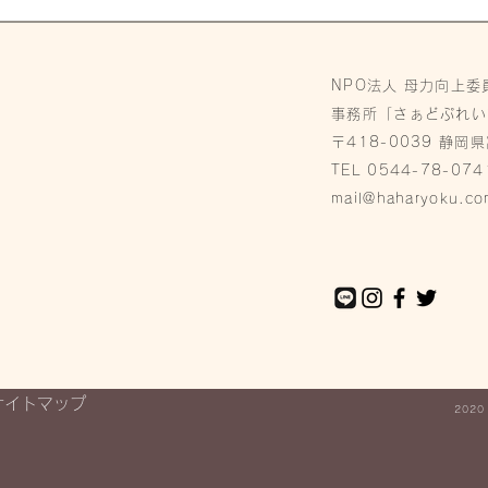
【報告】6/18富士山世界遺
産登録10周年記念祭 1day
NPO法人 母力向上委
ベビステ出店
事務所「さぁどぷれい
〒418-0039 静岡
TEL 0544-78-074
mail@haharyoku.co
サイトマップ
2020