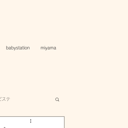
babystation
miyama
ビステ