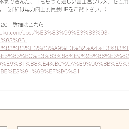
本気で選んだ、「もらって嬉しい富士宮グルメ」をご用
。（詳細は母力向上委員会HPをご覧下さい。）
020　詳細はこちら
aryoku.com/post/%E3%83%99%E3%83%93-
%83%86-
3%83%B3%E3%83%A9%E3%82%A4%E3%83%
%E3%83%BC%E3%83%88%E9%9B%86%E3%8
D%E9%81%B8%E4%BC%9A%E9%96%8B%E5%
%BE%E3%81%99%EF%BC%81