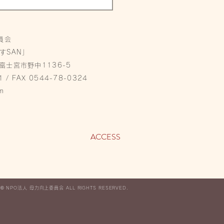
員会
すSAN」
県富士宮市野中1136-5
1 / FAX 0544-78-0324
m
ACCESS
 ©︎ NPO法人 母力向上委員会 ALL RIGHTS RESERVED.