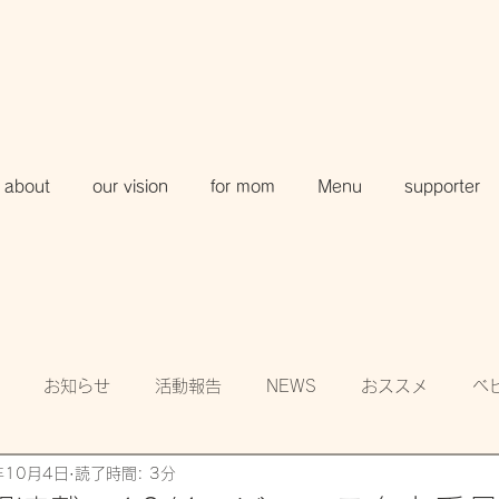
about
our vision
for mom
Menu
supporter
お知らせ
活動報告
NEWS
おススメ
ベ
年10月4日
読了時間: 3分
知
賛助会員