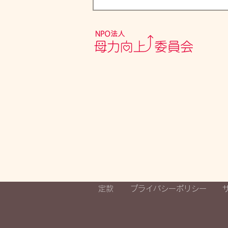
母力向上委員会も応援しま
す！『被災地・能登のママ出
版プロジェクト子育てママが
元気になるお母さん応援』ク
ラウドファンディング開始し
ました
定款
プライバシーポリシー