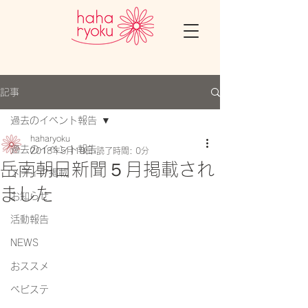
記事
過去のイベント報告
haharyoku
過去のイベント報告
2018年5月19日
読了時間: 0分
岳南朝日新聞５月掲載され
メディア掲載
ました
お知らせ
活動報告
NEWS
おススメ
ベビステ