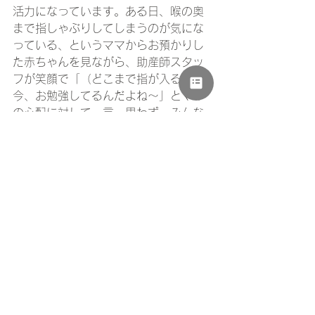
活力になっています。ある日、喉の奥
まで指しゃぶりしてしまうのが気にな
っている、というママからお預かりし
た赤ちゃんを見ながら、助産師スタッ
フが笑顔で「（どこまで指が入るか）
今、お勉強してるんだよね～」とママ
の心配に対して一言。思わず、みんな
ほっこり！産後ケア「Chill」は、笑顔
が溢れ、自然と幸せな気持ちにさせて
もらえる場所です。こんな幸せが循環
する場所を是非、皆様にも身近に感じ
ていただけたら嬉しいです。産後ケア
Chillは、日帰り1日バージョンと2時間
のショートバージョンがあり、それぞ
れ開催日が決まっています。申込開始
は毎月はじめ頃にHPで開始されます。
富士市富士宮市の産後ケア事業所とし
て登録されていますので、市の産後ケ