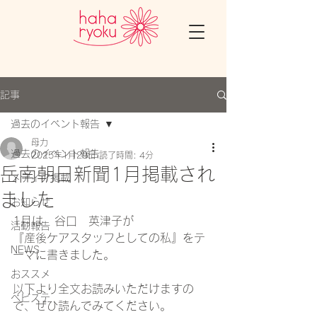
記事
過去のイベント報告
母力
過去のイベント報告
2025年1月29日
読了時間: 4分
岳南朝日新聞1月掲載され
メディア掲載
ました
お知らせ
1
月は
　谷口　英津子
が
活動報告
『産後ケアスタッフとしての私』をテ
NEWS
ーマに
書きました。
おススメ
以下より全文お読みいただけますの
ベビステ
で、ぜひ読んでみてください。