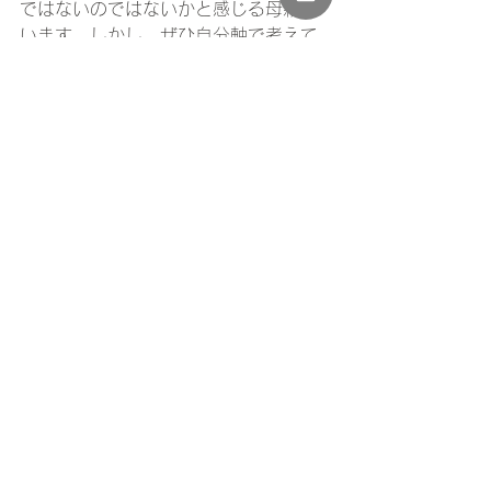
ではないのではないかと感じる母親も
います。しかし、ぜひ自分軸で考えて
ほしい。はじめに投げかけた『子ども
を預けてゆったりと過ごしたい、美味
しいご飯が食べたい。』ということ
は、皆どこかしら感じていることでは
ないか。有難いことにこの地域にはマ
マたちの笑顔が見たい、支えたい、と
いうサポーターがたくさんいる。その
言葉に甘えてみることも大切な母親と
しての力なのだと思います。
今後も、母力向上委員会として産後ケ
アに携わりながら、この地域のママた
ちの笑顔が増えていくことのお手伝い
をしていきたいと思います。
文責　伊藤　千恵
メディア掲載