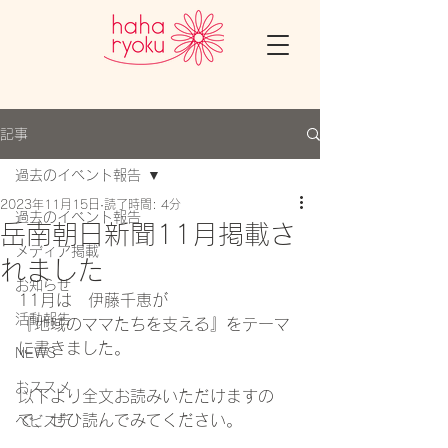
記事
過去のイベント報告
2023年11月15日
読了時間: 4分
過去のイベント報告
岳南朝日新聞11月掲載さ
メディア掲載
れました
お知らせ
11月は　伊藤千恵が
活動報告
『地域のママたちを支える』をテーマ
に
書きました。
NEWS
おススメ
以下より全文お読みいただけますの
で、ぜひ読んでみてください。
ベビステ