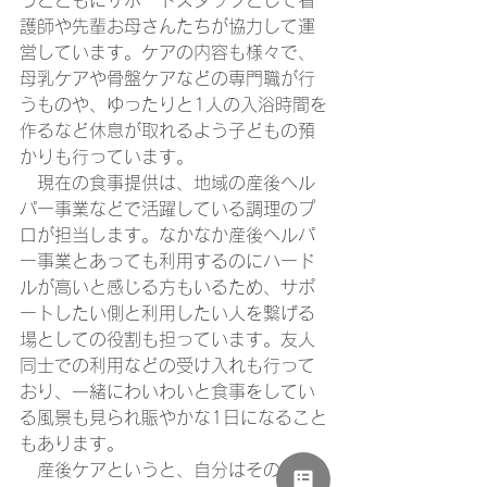
うとともにサポートスタッフとして看
護師や先輩お母さんたちが協力して運
営しています。ケアの内容も様々で、
母乳ケアや骨盤ケアなどの専門職が行
うものや、ゆったりと1人の入浴時間を
作るなど休息が取れるよう子どもの預
かりも行っています。
　現在の食事提供は、地域の産後ヘル
パー事業などで活躍している調理のプ
ロが担当します。なかなか産後ヘルパ
ー事業とあっても利用するのにハード
ルが高いと感じる方もいるため、サポ
ートしたい側と利用したい人を繋げる
場としての役割も担っています。友人
同士での利用などの受け入れも行って
おり、一緒にわいわいと食事をしてい
る風景も見られ賑やかな1日になること
もあります。
　産後ケアというと、自分はその対象