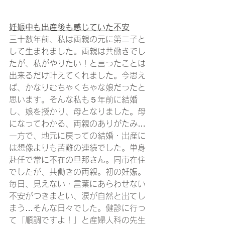
妊娠中も出産後も感じていた不安
三十数年前、私は両親の元に第二子と
して生まれました。両親は共働きでし
たが、私がやりたい！と言ったことは
出来るだけ叶えてくれました。今思え
ば、かなりむちゃくちゃな娘だったと
思います。そんな私も５年前に結婚
し、娘を授かり、母となりました。母
になってわかる、両親のありがたみ…
一方で、地元に戻っての結婚・出産に
は想像よりも苦難の連続でした。単身
赴任で常に不在の旦那さん。同市在住
でしたが、共働きの両親。初の妊娠。
毎日、見えない・言葉にあらわせない
不安がつきまとい、涙が自然と出てし
まう…そんな日々でした。健診に行っ
て「順調ですよ！」と産婦人科の先生