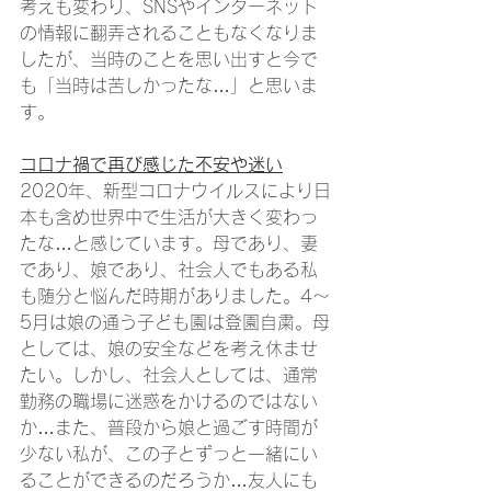
考えも変わり、SNSやインターネット
の情報に翻弄されることもなくなりま
したが、当時のことを思い出すと今で
も「当時は苦しかったな…」と思いま
す。
コロナ禍で再び感じた不安や迷い
2020年、新型コロナウイルスにより日
本も含め世界中で生活が大きく変わっ
たな…と感じています。母であり、妻
であり、娘であり、社会人でもある私
も随分と悩んだ時期がありました。4～
5月は娘の通う子ども園は登園自粛。母
としては、娘の安全などを考え休ませ
たい。しかし、社会人としては、通常
勤務の職場に迷惑をかけるのではない
か…また、普段から娘と過ごす時間が
少ない私が、この子とずっと一緒にい
ることができるのだろうか…友人にも