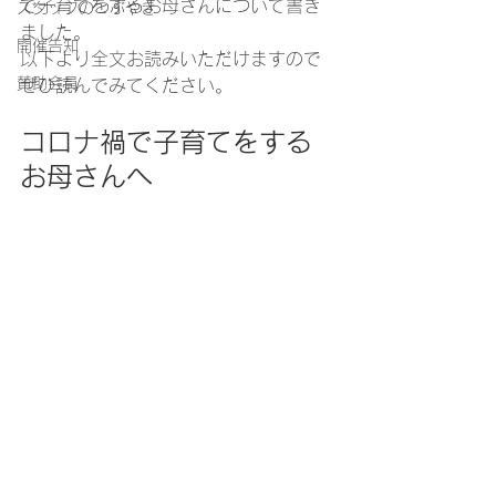
で子育てをするお母さん
について書き
スタッフのつぶやき
ました。
開催告知
以下より全文お読みいただけますので
賛助会員
ぜひ読んでみてください。
コロナ禍で子育てをする
お母さんへ