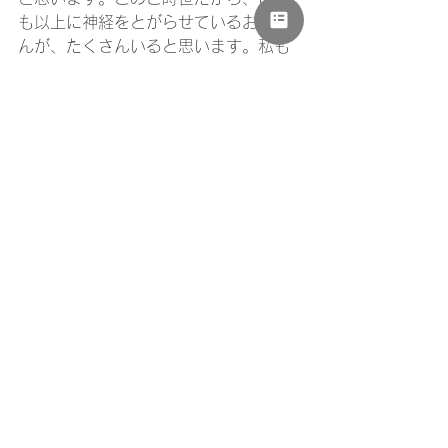
も以上に神経をとがらせているお母さ
んが、たくさんいると思います。私も
そんな一人です。母も一人の人間！！
疲れるし、弱音を吐くことだって普通
です。特に今年は、意識して弱音を吐
いて、肩の力を抜いて、私は過ごして
います。富士、富士宮地区には、頑張
るお母さんを応援してくれる方々がた
くさんいます。ぜひ、頼ってみてくだ
さい。
文と写真：原美奈子