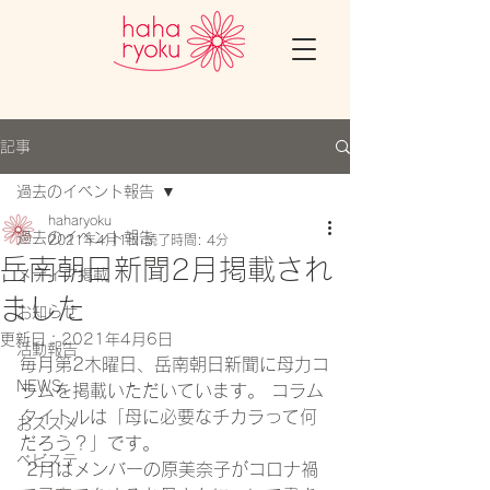
記事
過去のイベント報告
haharyoku
過去のイベント報告
2021年4月1日
読了時間: 4分
岳南朝日新聞2月掲載され
メディア掲載
ました
お知らせ
更新日：
2021年4月6日
活動報告
毎月第2木曜日、岳南朝日新聞に母力コ
NEWS
ラムを掲載いただいています。 コラム
タイトルは「母に必要なチカラって何
おススメ
だろう？」です。
ベビステ
 2月はメンバーの
原美奈子
が
コロナ禍