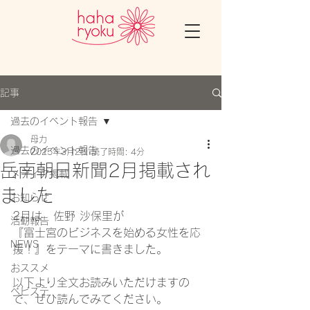
記事
過去のイベント報告
母力
過去のイベント報告
2025年3月2日
読了時間: 4分
岳南朝日新聞2月掲載され
メディア掲載
ました
お知らせ
2
月は
　佐野 沙保里
が
活動報告
『富士宮のビジネスを始める女性を応
NEWS
援！』をテーマに
書きました。
おススメ
以下より全文お読みいただけますの
ベビステ
で、ぜひ読んでみてください。