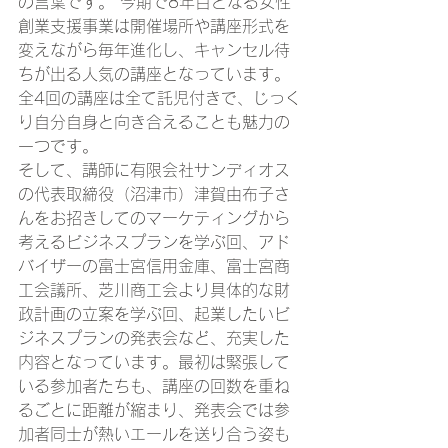
の言葉です。 今期で8年目となる女性
創業支援事業は開催場所や講座形式を
変えながら毎年進化し、キャンセル待
ちが出る人気の講座となっています。
全4回の講座は全て託児付きで、じっく
り自分自身と向き合えることも魅力の
一つです。
そして、講師に有限会社サンディオス
の代表取締役（沼津市）津賀由布子さ
んをお招きしてのマーケティングから
考えるビジネスプランを学ぶ回、アド
バイザーの富士宮信用金庫、富士宮商
工会議所、芝川商工会より具体的な財
政計画の立案を学ぶ回、起業したいビ
ジネスプランの発表会など、充実した
内容となっています。最初は緊張して
いる参加者たちも、講座の回数を重ね
るごとに距離が縮まり、発表会では参
加者同士が熱いエールを送り合う姿も