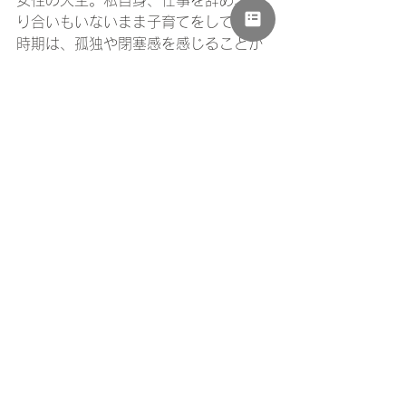
女性の人生。私自身、仕事を辞め、知
り合いもいないまま子育てをしていた
時期は、孤独や閉塞感を感じることが
しばしばありました。妊娠出産後も自
分自身で人生を決めて、社会と繋がっ
ていきたいと思う気持ちはとても共感
できるものがあります。子育てをしな
がらでも、起業しているしていないに
関わらず、自分がやってみたいことは
何だってチャレンジしてみたらいいと
いうことを毎年パワフルな参加者に出
会う度、強く感じます。そして、「こ
の富士宮で頑張ってみよう！チャレン
ジしてみてよかった！」と一歩踏み出
せる女性が増えるよう、これからもこ
の事業を通しスタッフの一員として応
援していきたいと思っています。
文責　佐野 沙保里