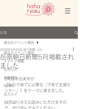
記事
過去のイベント報告
2023年5月22日
読了時間: 4分
過去のイベント報告
岳南朝日新聞5月掲載され
メディア掲載
ました
お知らせ
活動報告
5月は木田美早が
『私の子育てに必要な「子育て支援セ
NEWS
ンター」』をテーマに
書きました。
おススメ
以下より全文お読みいただけますの
ベビステ
で、ぜひ読んでみてください。