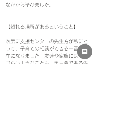
なかから学びました。
【頼れる場所があるということ】
次第に支援センターの先生方が私にと
って、子育ての相談ができる一番の存
在になりました。友達や家族には言い
づらいようなことも、第三者である先
生だからこそ話せたり、もちろん保育
のプロとしての意見をくれたり、なに
より、家族以外の人が自分の子どもの
ことをよく見て、一緒に成長を喜んで
くれることがとても嬉しいのです。
愚痴や悩みを吐き出せる場があるから
こそ、またがんばれます。今では、支
援センターが自分の生活にとってなく
てはならないものとなりました。困っ