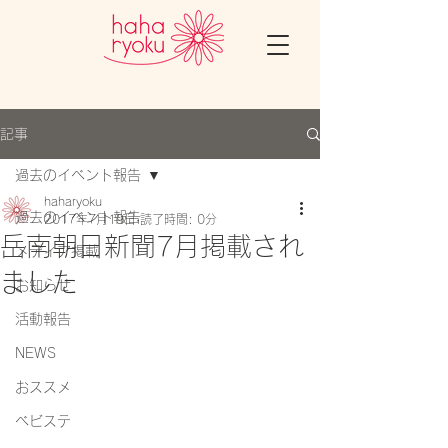
記事
過去のイベント報告
haharyoku
過去のイベント報告
2017年7月19日
読了時間: 0分
岳南朝日新聞7月掲載され
メディア掲載
ました
お知らせ
活動報告
NEWS
おススメ
ベビステ