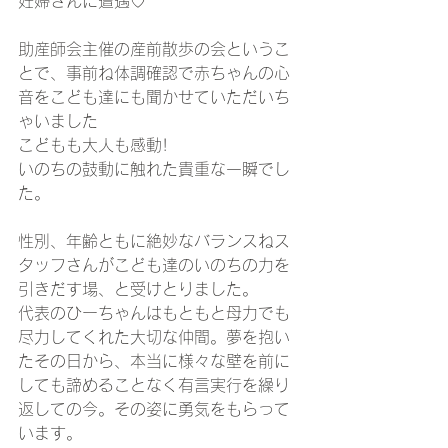
妊婦さんに遭遇♡
助産師会主催の産前散歩の会というこ
とで、事前ね体調確認で赤ちゃんの心
音をこども達にも聞かせていただいち
ゃいました
こどもも大人も感動!
いのちの鼓動に触れた貴重な一瞬でし
た。
性別、年齢ともに絶妙なバランスねス
タッフさんがこども達のいのちの力を
引きだす場、と受けとりました。
代表のひーちゃんはもともと母力でも
尽力してくれた大切な仲間。夢を抱い
たその日から、本当に様々な壁を前に
しても諦めることなく有言実行を繰り
返しての今。その姿に勇気をもらって
います。