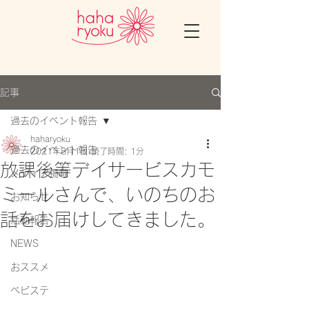
記事
過去のイベント報告
haharyoku
過去のイベント報告
2021年8月1日
読了時間: 1分
放課後等デイサービスカモ
メディア掲載
ミールさんで、いのちのお
お知らせ
話をお届けしてきました。
活動報告
NEWS
おススメ
ベビステ