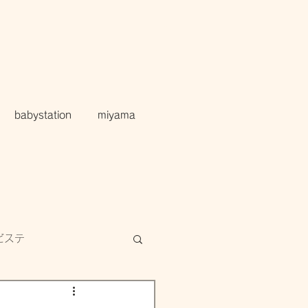
babystation
miyama
ビステ