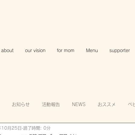
about
our vision
for mom
Menu
supporter
お知らせ
活動報告
NEWS
おススメ
ベ
年10月25日
読了時間: 0分
知
賛助会員