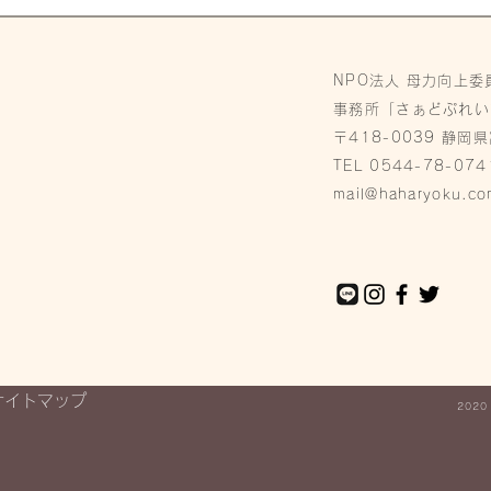
【報告】6/18富士山世界遺
産登録10周年記念祭 1day
NPO法人 母力向上委
ベビステ出店
事務所「さぁどぷれい
〒418-0039 静岡
TEL 0544-78-074
mail@haharyoku.co
サイトマップ
2020