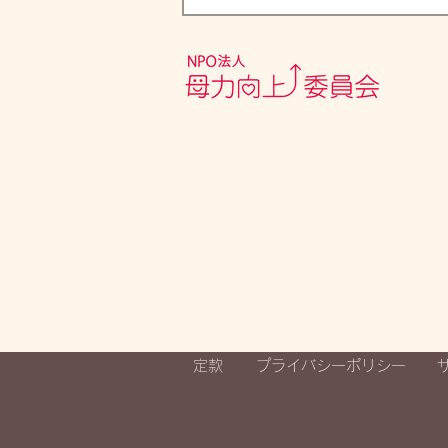
母力向上委員会も応援しま
す！『被災地・能登のママ出
版プロジェクト子育てママが
元気になるお母さん応援』ク
ラウドファンディング開始し
ました
定款
プライバシーポリシー