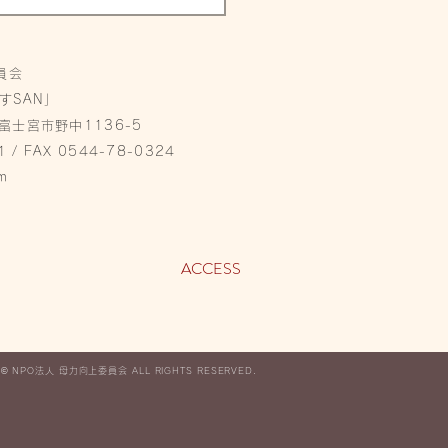
員会
すSAN」
県富士宮市野中1136-5
1 / FAX 0544-78-0324
m
ACCESS
 ©︎ NPO法人 母力向上委員会 ALL RIGHTS RESERVED.