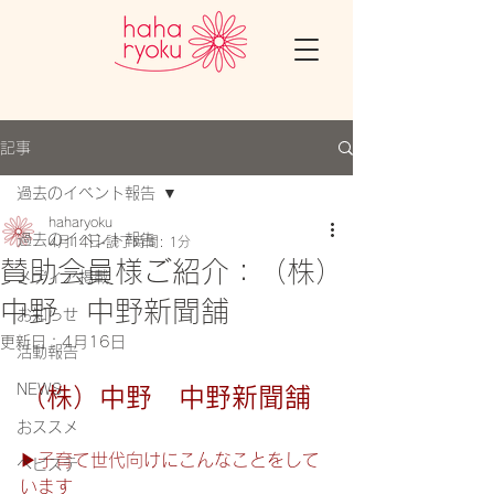
記事
過去のイベント報告
haharyoku
過去のイベント報告
4月14日
読了時間: 1分
賛助会員様ご紹介：​​​（株）
メディア掲載
中野 中野新聞舗
お知らせ
更新日：
4月16日
活動報告
NEWS
（株）中野　中野新聞舗
おススメ
▶子育て世代向けにこんなことをして
ベビステ
います