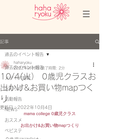
記事
過去のイベント報告
haharyoku
過去のイベント報告
2022年9月6日
読了時間: 2分
10/4(火） 0歳児クラスお
メディア掲載
出かけ&お買い物mapつく
お知らせ
り
活動報告
更新日：
2022年10月4日
NEWS
mama college 0歳児クラス
おススメ
お出かけ&お買い物mapつくり
ベビステ