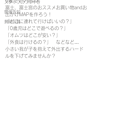
0歳児ママ向け♪
スタッフのつぶやき
富士、富士宮のおススメお買い物andお
開催告知
出かけMAPを作ろう！
「どこに連れて行けばいいの？」
賛助会員
「0歳児はどこで遊べるの？」
「オムツはどこが安い？」
「外食は行けるの？」　などなど…
小さい我が子を抱えて外出するハード
ルを下げてみませんか？