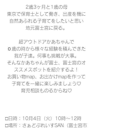
2歳3ヶ月と1歳の母
東京で保育士として働き、出産を機に
自然あふれる子育てをしたいと思い
地元富士宮に戻る。
超アウトドアかあちゃんで
０歳の時から様々な経験を積んできた
我が子達。何事も挑戦が大事。
そんなかあちゃんが富士、富士宮のオ
ススメスポットを紹介するよ！
お買い物map、お出かけmapを作って
子育てを一緒に楽しみましょう♡
育児相談ものるからね♡
□日時：10月4日（火）10時～12時
□場所：さぁどぷれいすSAN（富士宮市