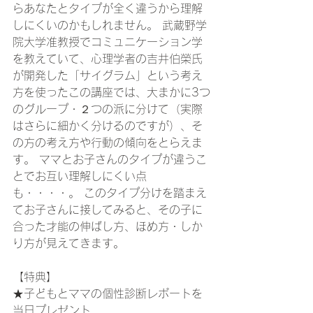
らあなたとタイプが全く違うから理解
しにくいのかもしれません。 武蔵野学
院大学准教授でコミュニケーション学
を教えていて、心理学者の吉井伯榮氏
が開発した「サイグラム」という考え
方を使ったこの講座では、大まかに3つ
のグループ・２つの派に分けて（実際
はさらに細かく分けるのですが）、そ
の方の考え方や行動の傾向をとらえま
す。 ママとお子さんのタイプが違うこ
とでお互い理解しにくい点
も・・・・。 このタイプ分けを踏まえ
てお子さんに接してみると、その子に
合った才能の伸ばし方、ほめ方・しか
り方が見えてきます。   
【特典】 
★子どもとママの個性診断レポートを
当日プレゼント 