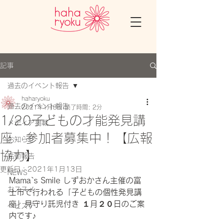
記事
過去のイベント報告
haharyoku
過去のイベント報告
2021年1月8日
読了時間: 2分
1/20子どもの才能発見講
メディア掲載
座 参加者募集中！【広報
お知らせ
協力】
活動報告
更新日：
2021年1月13日
NEWS
Mama`s Smile しずおかさん主催の富
おススメ
士市で行われる「子どもの個性発見講
座」見守り託児付き １月２０日のご案
ベビステ
内です♪　