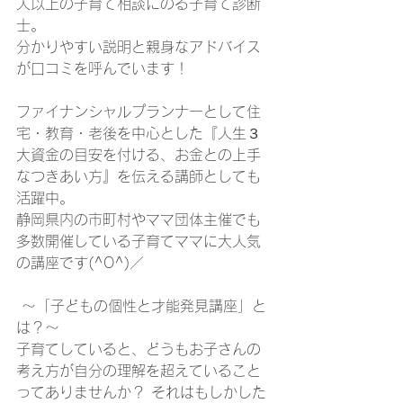
人以上の子育て相談にのる子育て診断
士。
分かりやすい説明と親身なアドバイス
が口コミを呼んでいます！ 
ファイナンシャルプランナーとして住
宅・教育・老後を中心とした『人生３
大資金の目安を付ける、お金との上手
なつきあい方』を伝える講師としても
活躍中。  
静岡県内の市町村やママ団体主催でも
多数開催している子育てママに大人気
の講座です(^O^)／  
 ～「子どもの個性と才能発見講座」と
は？～ 
子育てしていると、どうもお子さんの
考え方が自分の理解を超えていること
ってありませんか？ それはもしかした