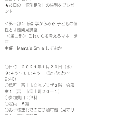
★後日の「個別相談」の権利をプレゼ
ント   
＜第一部＞ 統計学からみる 子どもの個
性と才能発見講座 
 ＜第二部＞ これからを考えるマネー講
座   
主催：Mama`s Smile しずおか
○日時：２０２１年１月２０日（水）
９:４５～１１:４５  （受付9:25～
9:40）
○場所：富士市交流プラザ２階　会議
室１（富士市富士町２０ー１） 
○参加費用：無料　 
○定員：８組 
○お子様連れでのご参加可能（見守り