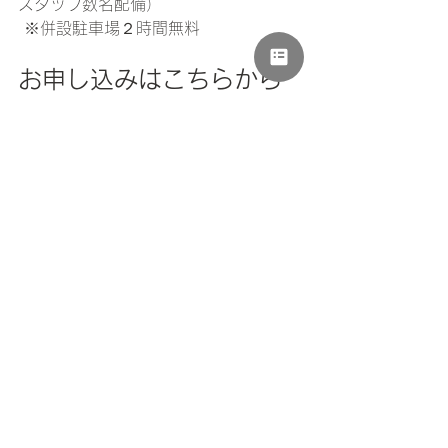
スタッフ数名配備）
 ※併設駐車場２時間無料    
お申し込みはこちらから
https://pro.form-
mailer.jp/lp/6b11c86e212479
 締め切りは１月１９日。
※各日程８組に達し次第締切らせて頂
きます。   ご不明な点などは、
mfsjpjh@gmail.com
までご連絡くださ
いませ。
おススメ
すべて表示