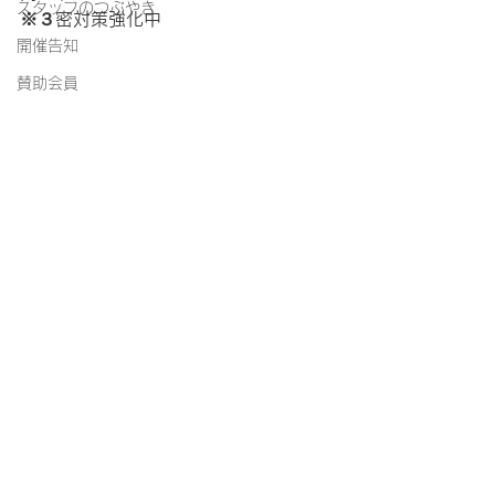
スタッフのつぶやき
※３密対策強化中
開催告知
賛助会員