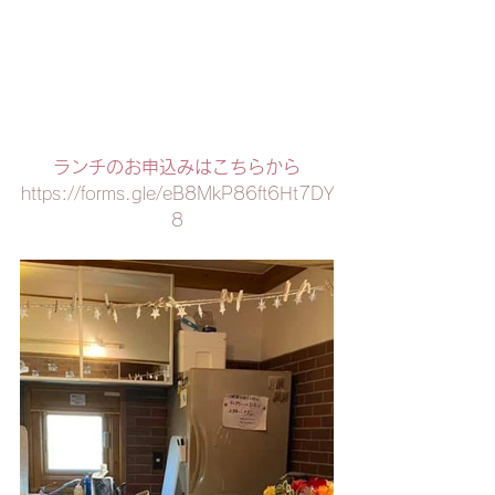
ランチのお申込みはこちらから
https://forms.gle/eB8MkP86ft6Ht7DY
8