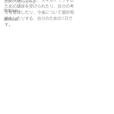
時間を過ごしたり、スキルアップする
スタッフのつぶやき
ための講座を受けられたり、自分の考
開催告知
えを整理したり、今後について個別相
談をしたりする、自分のための1日で
賛助会員
す。