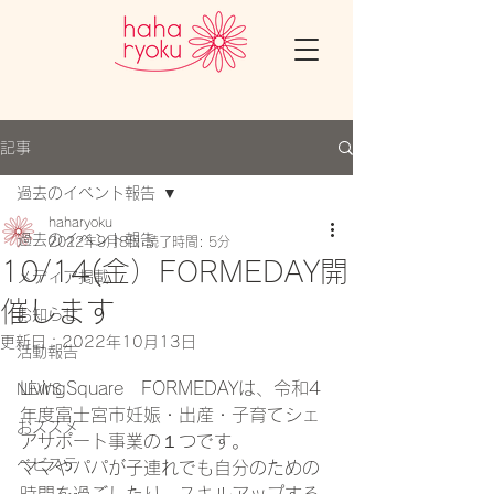
記事
過去のイベント報告
haharyoku
過去のイベント報告
2022年9月8日
読了時間: 5分
10/14(金）FORMEDAY開
メディア掲載
催します
お知らせ
更新日：
2022年10月13日
活動報告
LivingSquare　FORMEDAYは、令和4
NEWS
年度富士宮市妊娠・出産・子育てシェ
おススメ
アサポート事業の１つです。 
ベビステ
ママやパパが子連れでも自分のための