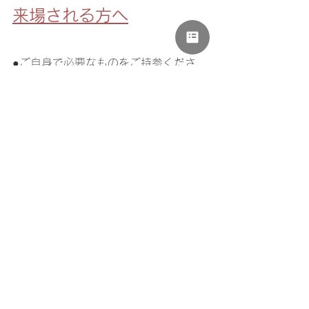
来場される方へ
●ご自身で必要なものをご持参くださ
い。
●デスクチェアのご用意ございます。
●お子さんに必要なものをご持参くださ
い。お子様の飲食も可能です。
●ログハウス内にキッズスペース、おも
ちゃがあります。自由に遊んでいただ
けます。
●授乳オムツ替えもその場でして頂けま
す。
●0歳でもぜひお子様連れでご参加くだ
さい。何ヶ月～でもOKです。子連れの
方がほとんどです。