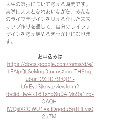
人生の選択について考える時間です。
実際に大人とふれあいながら、みんな
のライフデザインを見える化した未来
マップ作りを通して、自分のライフデ
ザインを考え始めるきっかけになりま
す。
お申込みは
https://docs.google.com/forms/d/e/
1FAIpQLSeMnqOtucusXmn_TH3bg_
uburT2XBD79rQR1-
L6rEyd3jknyg/viewform?
fbclid=IwAR181sY58u9AjMn9a1z5-
OAQH-
lWQsIX2ClWU1XaItDqgdu8qTHEvs0
2u7M