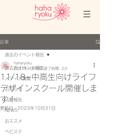
記事
過去のイベント報告
haharyoku
過去のイベント報告
2023年10月2日
読了時間: 2分
11/18~中高生向けライフ
メディア掲載
デザインスクール開催しま
お知らせ
す！
活動報告
更新日：
2023年10月31日
NEWS
おススメ
ベビステ