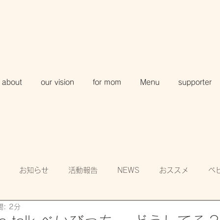
about
our vision
for mom
Menu
supporter
お知らせ
活動報告
NEWS
おススメ
ベ
: 2分
知
賛助会員