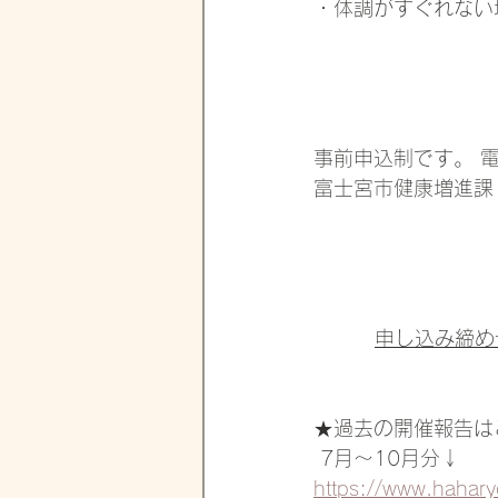
・体調がすぐれない
事前申込制です。 
富士宮市健康増進課（
申し込み締め
★過去の開催報告は
 7月～10月分↓
https://www.ha