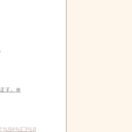
。 
ます。※
%91%8A%E3%8