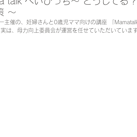
ma talk べいびっち～ どうして
 ～
主催の、妊婦さんと0歳児ママ向けの講座 「Mamatal
 実は、母力向上委員会が運営を任せていただいています