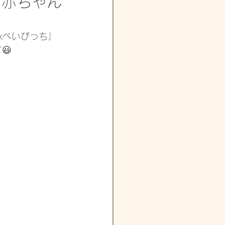
る？赤ちゃん
kべいびっち」
 