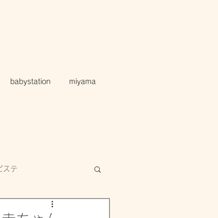
babystation
miyama
ビステ