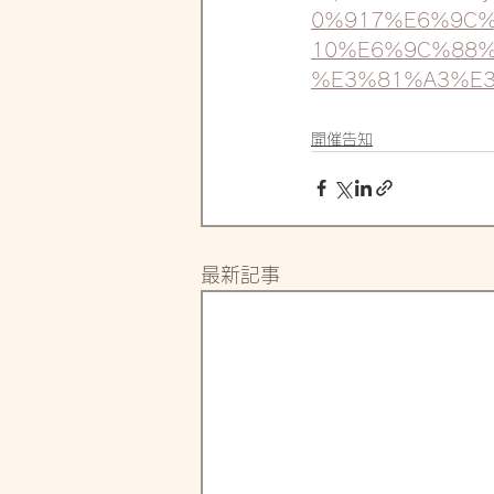
0%917%E6%9C%
10%E6%9C%88%
%E3%81%A3%E
開催告知
最新記事