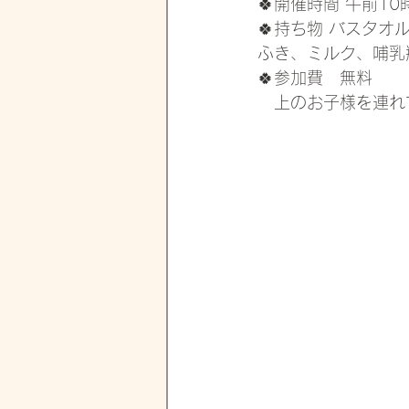
🍀開催時間 午前10
🍀持ち物 バスタ
ふき、ミルク、哺乳
🍀参加費　無料
　上のお子様を連れ