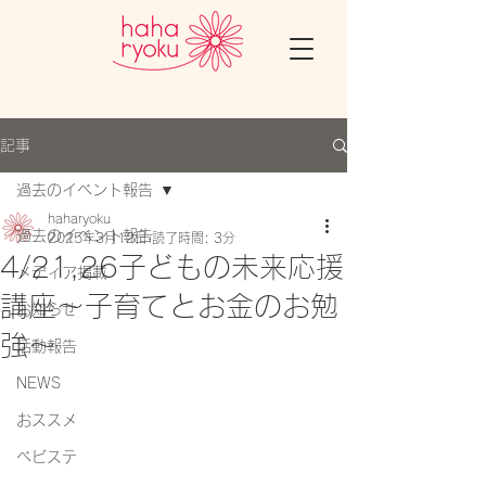
記事
過去のイベント報告
haharyoku
過去のイベント報告
2025年3月12日
読了時間: 3分
4/21,26子どもの未来応援
メディア掲載
講座～子育てとお金のお勉
お知らせ
強～
活動報告
NEWS
おススメ
ベビステ