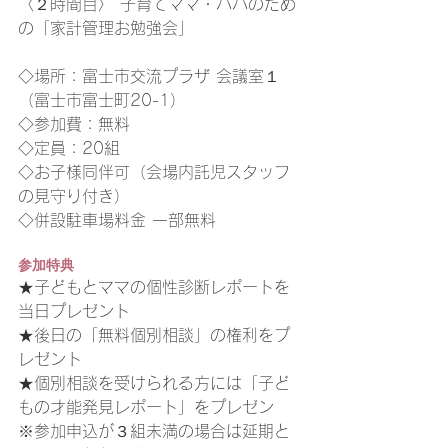
〈２時間目〉 子育てママ・パパのため
の「家計管理お勉強会」 
◇場所：富士市交流プラザ 会議室１
（富士市富士町20-1） 
◇参加費：無料 
◇定員：20組 
◇お子様同伴可（会場内託児スタッフ
の見守り付き） 
◇併設駐車場料金 一部無料 
参加特典 
★子どもとママの個性診断レポートを
当日プレゼント 
★後日の「無料個別相談」の権利をプ
レゼント 
★個別相談を受けられる方には「子ど
もの才能発見レポート」をプレゼン
※参加申込が３組未満の場合は延期と