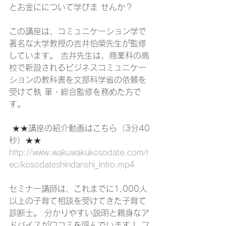
とお金にについて学びま せんか？ 
この講座は、コミュニケーション学で
著名な大学教授の吉井伯榮先生が監修
しています。 吉井先生は、商業科の高
校で新設されるビジネスコミュニケー
ションの教科書を文部科学省の依頼を
受けて執 筆・総合監修を務めた方で
す。
 ★★講座の紹介動画はこちら（3分40
秒）★★ 
http://www.wakuwakukosodate.com/r
ec/kosodateshindanshi_intro.mp4
セミナー講師は、これまでに1,000人
以上の子育て相談を受けてきた子育て
診断士。 分かりやすい説明と親身なア
ドバイスが口コミを呼んでいます！ フ