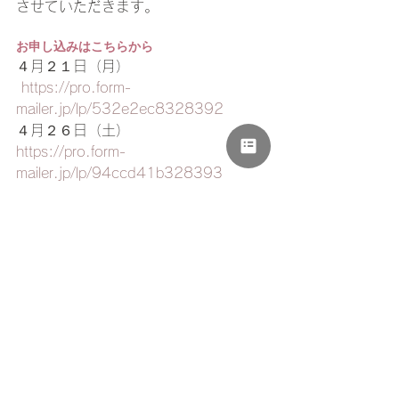
させていただきます。 
お申し込みはこちらから 
４月２１日（月）
https://pro.form-
mailer.jp/lp/532e2ec8328392
４月２６日（土） 
https://pro.form-
mailer.jp/lp/94ccd41b328393
申込締切：開催日前日まで 
お問い合わせ 
こどもの未来応援講座 受付担当
e-mail 
mamass.shizuoka@gmail.com
※キャンセルなどのご連絡もこちらの
お問合せメールへお願いします。 会場
へのお問い合わせはお控えください。 
主催：Mama’s Smile しずおか／後援：