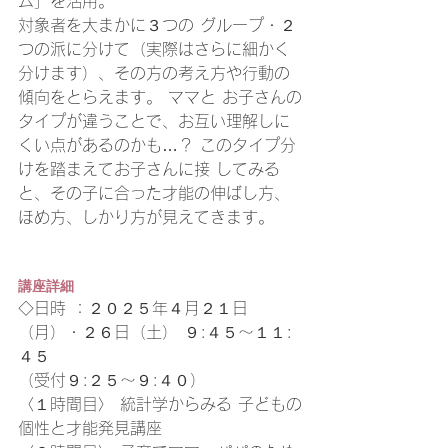
ム」を活用。
対象者を大まかに３つの グループ・２
つの派に分けて（実際はさらに細かく
分けます）、その方の考え方や行動の
傾向をとらえます。 ママと お子さんの
タイプが違うことで、お互い理解しに
くい点があるのかも…？ このタイプ分
けを踏まえてお子さんに接 してみる
と、その子に合った才能の伸ばし方、
ほめ方、しかり方が見えてきます。
講座詳細 
◇日時 ：２０２５年４月２１日
（月）・２６日（土） ９:４５～１１:
４５
（受付９:２５～９:４０） 
〈１時間目〉 統計学からみる 子どもの
個性と才能発見講座 