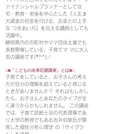
ァイナンシャルプランナーとして住
宅・教育・老後を中心とした『人生３
大資金の目安を付ける、お金との上手 
な つきあい方』を伝える講師としても
活躍中。 
静岡県内の市町村やママ団体主催でも
多数開催している、子育てマ マに大人
気の講座です(*^^)／ 
□■「こどもの未来応援講座」とは■□ 
子育てをしていると、お子さんの考え
方が自分の理解を超えていると感じる
ときがありませんか？ それはもしかし 
たら、お子さんとあなたのタイプが全
く違うからかもしれません。 この講座
では、子育て診断士会の代表理事であ 
り大学の教授でもある吉井伯榮氏が開
発した個性分析心理学 の「サイグラ