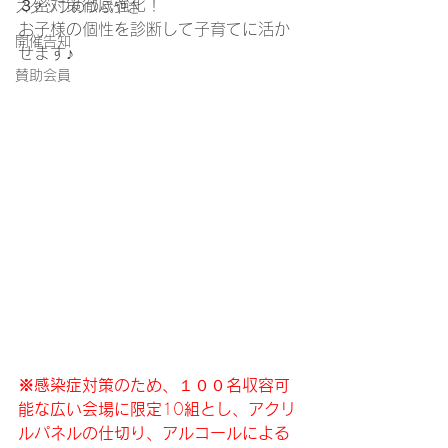
３密対策徹底強化！
スタッフのつぶやき
お子様の個性を診断して子育てに活か
開催告知
せます♪
賛助会員
※感染症対策のため、
１００
名収容可
能な広い会場に限定
10
組とし、アクリ
ルパネルの仕切り、アルコールによる