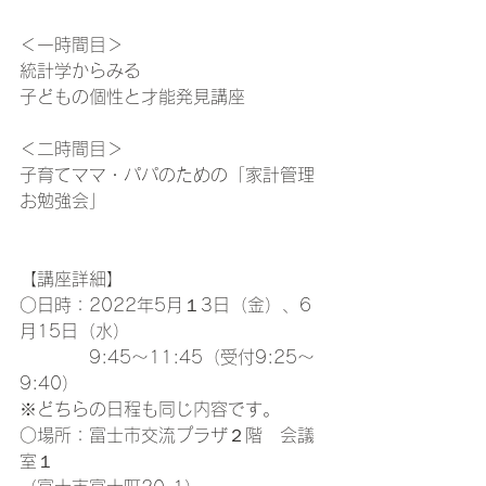
＜一時間目＞
統計学からみる
子どもの個性と才能発見講座
＜二時間目＞
子育てママ・パパのための「家計管理
お勉強会」
【講座詳細】
○日時：2022年5月１3日（金）、6
月15日（水）
　　　　9:45～11:45（受付9:25～
9:40）
※どちらの日程も同じ内容です。
○場所：富士市交流プラザ２階　会議
室１