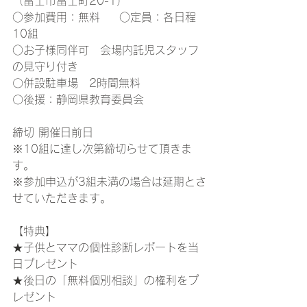
（富士市富士町20-1）
○参加費用：無料　  ○定員：各日程
10組
○お子様同伴可　会場内託児スタッフ
の見守り付き
〇併設駐車場　2時間無料
〇後援：静岡県教育委員会
締切 開催日前日
※10組に達し次第締切らせて頂きま
す。
※参加申込が3組未満の場合は延期とさ
せていただきます。
【特典】
★子供とママの個性診断レポートを当
日プレゼント
★後日の「無料個別相談」の権利をプ
レゼント