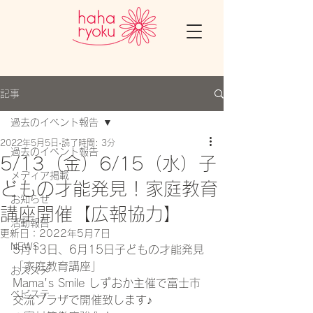
記事
過去のイベント報告
2022年5月5日
読了時間: 3分
過去のイベント報告
5/13（金）6/15（水）子
メディア掲載
どもの才能発見！家庭教育
お知らせ
講座開催【広報協力】
活動報告
更新日：
2022年5月7日
NEWS
5月13日、6月15日子どもの才能発見
「家庭教育講座」
おススメ
Mama's Smile しずおか主催で富士市
ベビステ
交流プラザで開催致します♪