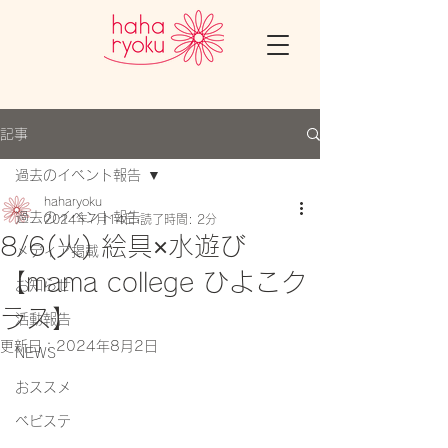
記事
過去のイベント報告
haharyoku
過去のイベント報告
2024年7月14日
読了時間: 2分
8/6(火) 絵具×水遊び
メディア掲載
【mama college ひよこク
お知らせ
ラス】
活動報告
更新日：
2024年8月2日
NEWS
おススメ
ベビステ