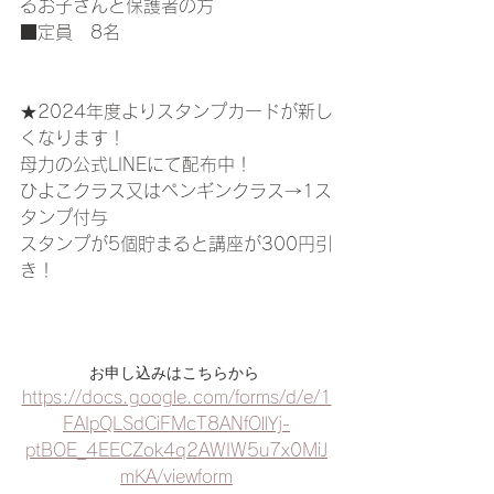
るお子さんと保護者の方
■定員　8名
★2024年度よりスタンプカードが新し
くなります！
母力の公式LINEにて配布中！
ひよこクラス又はペンギンクラス→1ス
タンプ付与
スタンプが5個貯まると講座が300円引
き！
お申し込みはこちらから 
https://docs.google.com/forms/d/e/1
FAIpQLSdCiFMcT8ANfOllYj-
ptBOE_4EECZok4q2AWIW5u7x0MiJ
mKA/viewform