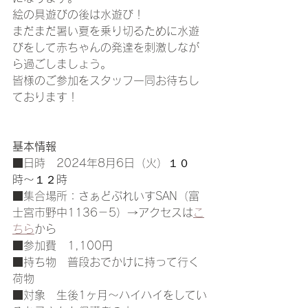
絵の具遊びの後は水遊び！
まだまだ暑い夏を乗り切るために水遊
びをして赤ちゃんの発達を刺激しなが
ら過ごしましょう。
皆様のご参加をスタッフ一同お待ちし
ております！
基本情報
■日時　2024年8月6日（火）
１０
時〜１２時
■集合場所：さぁどぷれいすSAN（富
士宮市野中1136－5）→アクセスは
こ
ちら
から
■参加費　1,100
円
■持ち物　普段おでかけに持って行く
荷物
■対象　生後1ヶ月〜ハイハイをしてい