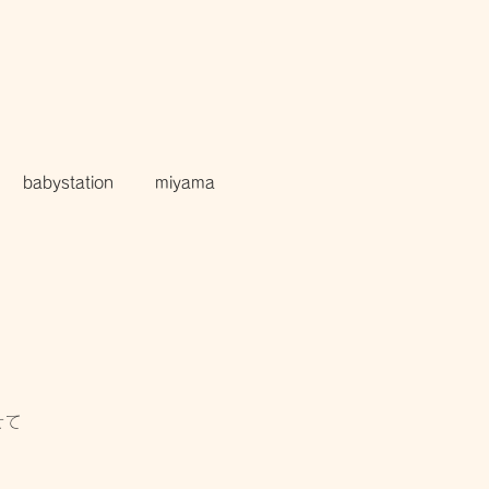
babystation
miyama
せて