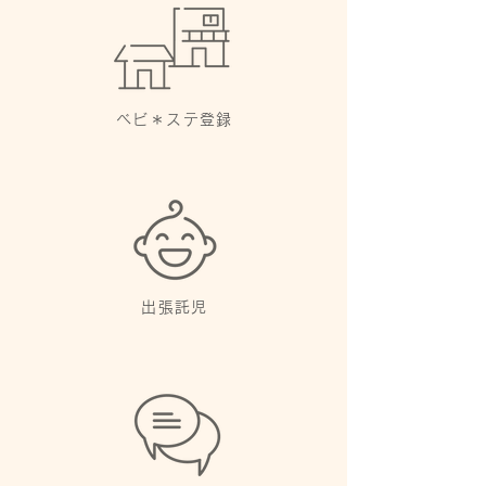
ベビ＊ステ登録
出張託児