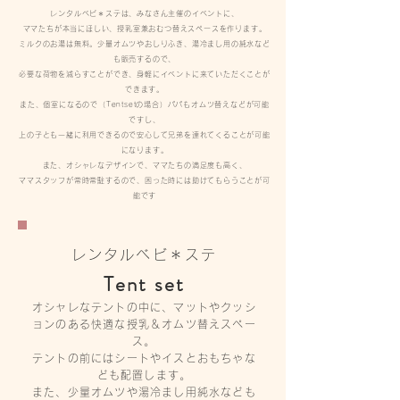
レンタルベビ＊ステは、みなさん主催のイベントに、
ママたちが本当にほしい、授乳室兼おむつ替えスペースを作ります。
ミルクのお湯は無料。少量オムツやおしりふき、湯冷まし用の純水など
も販売するので、
必要な荷物を減らすことができ、身軽にイベントに来ていただくことが
できます。
また、個室になるので（Tentsetの場合）パパもオムツ替えなどが可能
ですし、
上の子とも一緒に利用できるので安心して兄弟を連れてくることが可能
になります。
また、オシャレなデザインで、ママたちの満足度も高く、
ママスタッフが常時常駐するので、困った時には助けてもらうことが可
能です
レンタルベビ＊ステ
Tent set
オシャレなテントの中に、マットやクッシ
ョンのある快適な授乳＆オムツ替えスペー
ス。
テントの前にはシートやイスとおもちゃな
ども配置します。
また、少量オムツや湯冷まし用純水なども