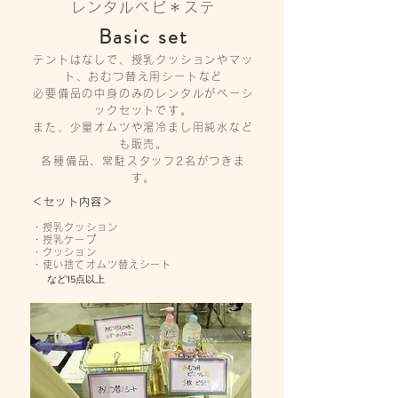
レンタルベビ＊ステ
Basic set
テントはなしで、授乳クッションやマッ
ト、おむつ替え用シートなど
必要備品の中身のみのレンタルがベーシ
ックセットです。
また、少量オムツや湯冷まし用純水など
も販売。
各種備品、常駐スタッフ2名がつきま
す。
＜セット内容＞
・授乳クッション
・授乳ケープ
・クッション
・使い捨てオムツ替えシート
​
など15点以上