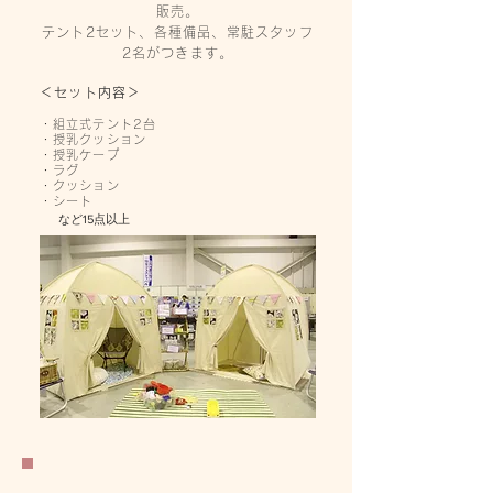
販売。
テント2セット、各種備品、常駐スタッフ
2名がつきます。
＜セット内容＞
・組立式テント2台
・授乳
クッション
・授乳ケープ
・ラグ
・クッション
・シー
ト
​
など15点以上