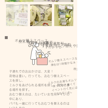
オムツ替えスペース
授乳室
少量オムツ販売
ミルクのお湯無料
ママスタッフ常駐
パパもオムツ替えや授乳ができる
​オシャレ
オムツ替えスペースないなら
​滞在は1時間かなぁ・・・
授乳ケープ忘れちゃった
子連れでのお出かけは、大変！
荷物は重い。行っても、おむつ替えスペー
ミルクのお湯もオムツも
スを探し、
持ってると重くて
ミルクをあげられる場所を探し、
授乳でき
イベント行く気には
る場所を探す。
​なれないわ。
おむつ替え台は、たいてい女性用トイレの
中にあり、
パパも一緒に行ってもおむつを替えるのは