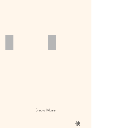
ベビースイミング
月のおうち
Show More
​他