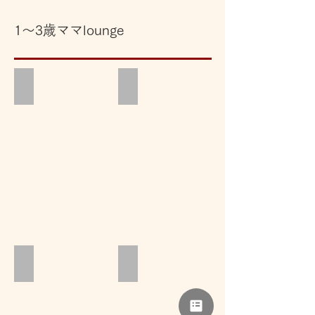
1～3歳ママlounge
アルタナカフェ
田貫湖
フォトハナぬいもの部
Cafeこばっちょ