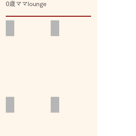
0歳ママlounge
母子サロンほっぺほっぺ
Music together
英語であそぼ
支援センターぽっかぽか