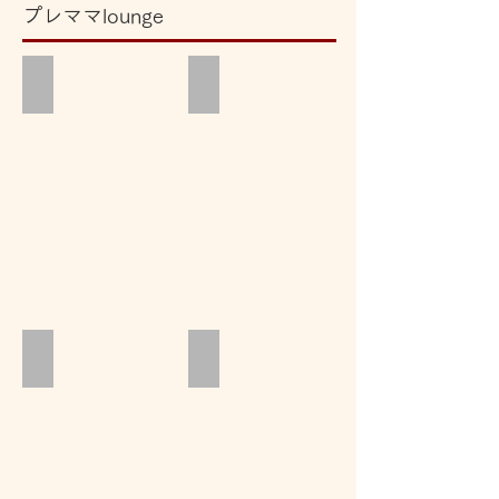
プレママlounge
ともにぃ
Mamatalkべいびっち
CREROOMS妊娠期のケア
nicolife