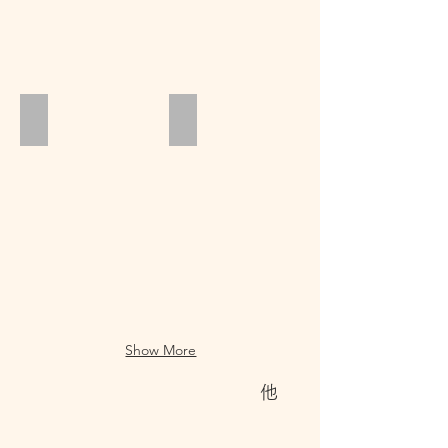
お産応援タクシー
きえんどう
Show More
​他