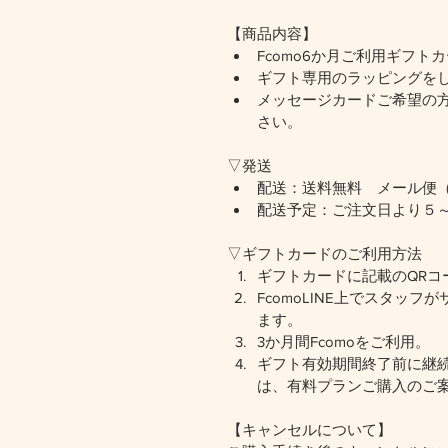
【商品内容】
Fcomo6か月ご利用ギフト
ギフト専用のラッピングを
メッセージカードご希望の方
さい。
▽発送
配送：送料無料　メール便
配送予定：ご注文日より５
▽ギフトカードのご利用方法
ギフトカードに記載のQRコー
FcomoLINE上でスタッ
ます。
3か月間Fcomoをご利用。
ギフト有効期間終了前に継
は、有料プランご購入のご
【キャンセルについて】