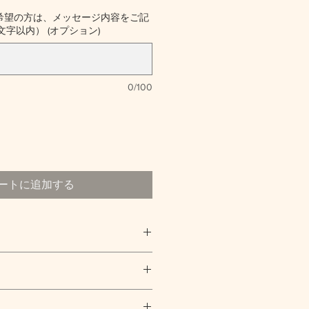
希望の方は、メッセージ内容をご記
字以内） (オプション)
0/100
ートに追加する
ランのプレゼントです
ー
力してください。商品にご満足いた
て