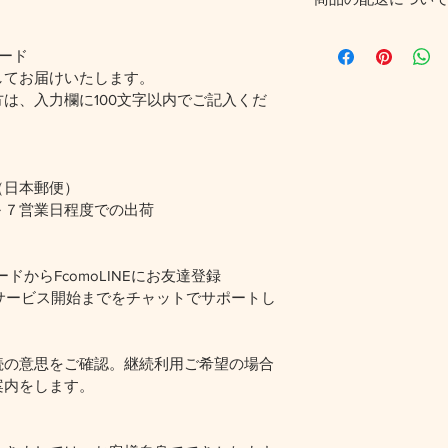
だけなかった場合の
ましょう。規約の内
配送地域、料金、所
頼を獲得し、安心し
カード
する情報を入力して
してお届けいたします。
とで、お客様の信頼
ただけます。
は、入力欄に100文字以内でご記入くだ
（日本郵便）
～７営業日程度での出荷
ドからFcomoLINEにお友達登録
フがサービス開始までをチャットでサポートし
続の意思をご確認。継続利用ご希望の場合
案内をします。