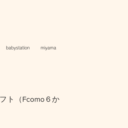
babystation
miyama
フト（Fcomo６か