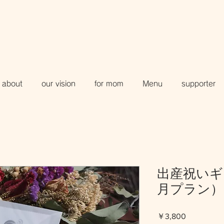
about
our vision
for mom
Menu
supporter
出産祝いギ
月プラン）
価
￥3,800