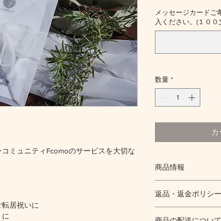
格
メッセージカードご
入ください。(１００文
数量
*
カ
コミュニティFcomoのサービスを大切な
商品情報
Fcomoの6か月プ
返品・返金ポリシ
ご転居祝いに
返品・返金規約を入
トに
商品の配送につい