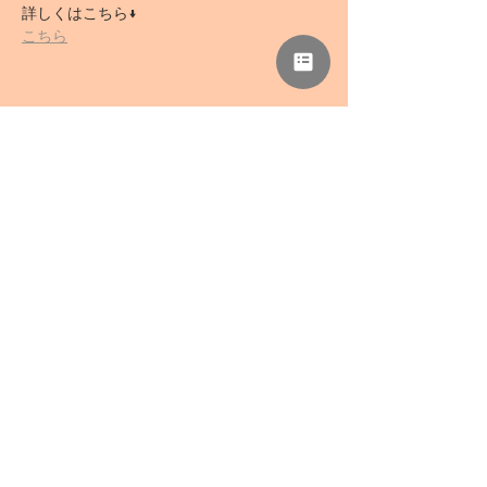
詳しくはこちら↓
こちら
このイベントをシェア
NPO法人 母力向上委員会
事務所「さぁどぷれいすSAN」
〒418-0039 静岡県富士宮市野中1136-5
TEL
0544-78-0741
/ FAX
0544-78-0324
mail@haharyoku.com