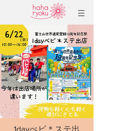
1dayべビ＊ステ出