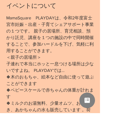
イベントについて
MamaSquare　PLAYDAYは、令和2年度富士
宮市妊娠・出産・子育てシェアサポート事業
の１つです。 親子の居場所、育児相談、預
かり託児、講座を１つの施設の中で同時開催
することで、参加ハードルを下げ、気軽に利
用することができます。
＜親子の居場所＞
子連れで本当にホッと一息つける場所は少な
いですよね。 PLAYDAYでは…
🍀木のおもちゃ、絵本など自由に使って遊ぶ
ことができます
🍀ベビースケールで赤ちゃんの体重が計れま
す
🍀ミルクのお湯無料、少量オムツ、おしりふ
き、あかちゃんの水も販売しています 。荷
物も軽くお越し下さい。
続きを読む >>