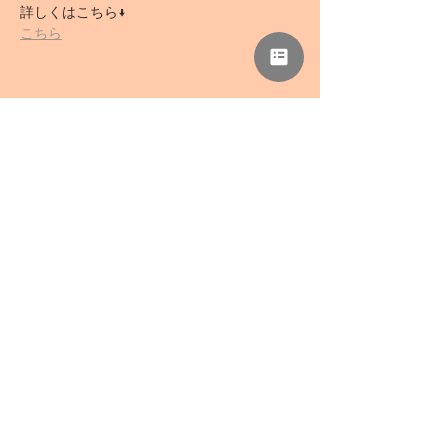
詳しくはこちら↓
こちら
このイベントをシェア
NPO法人 母力向上委員会
事務所「さぁどぷれいすSAN」
〒418-0039 静岡県富士宮市野中1136-5
TEL
0544-78-0741
/ FAX
0544-78-0324
mail@haharyoku.com