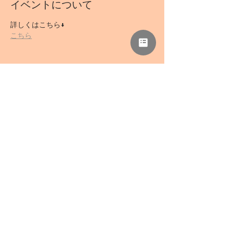
イベントについて
詳しくはこちら↓
こちら
このイベントをシェア
NPO法人 母力向上委員会
事務所「さぁどぷれいすSAN」
〒418-0039 静岡県富士宮市野中1136-5
TEL
0544-78-0741
/ FAX
0544-78-0324