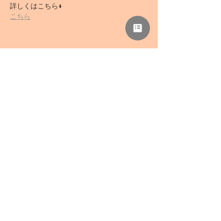
詳しくはこちら↓
こちら
このイベントをシェア
NPO法人 母力向上委員会
事務所「さぁどぷれいすSAN」
〒418-0039 静岡県富士宮市野中1136-5
TEL
0544-78-0741
/ FAX
0544-78-0324
mail@haharyoku.com