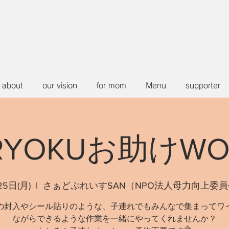
about
our vision
for mom
Menu
supporter
RYOKUお助けWO
25日(月)
  |  
さぁどぷれいすSAN（NPO法人母力向上委
の封入やシール貼りのような、子連れでもみんなで集まってワ
ながらできるような作業を一緒にやってくれませんか？