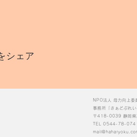
をシェア
NPO法人 母力向上委
事務所「さぁどぷれい
〒418-0039 静岡
TEL 0544-78-074
mail@haharyoku.co