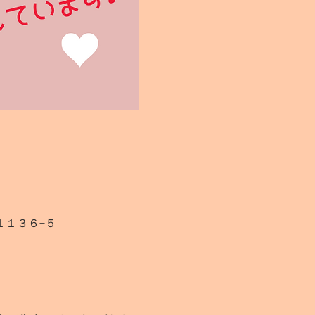
１１３６−５