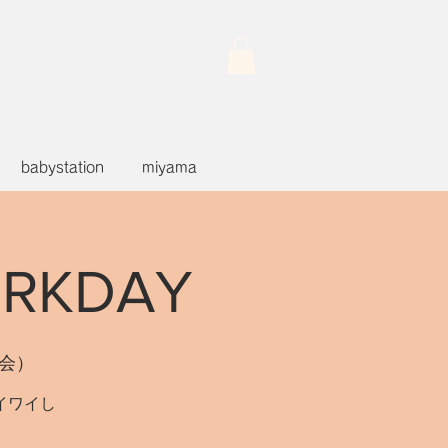
babystation
miyama
RKDAY
員会）
イワイし