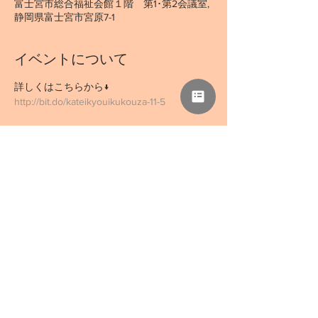
富士宮市総合福祉会館１階 第1･第2会議室,
静岡県富士宮市宮原7-1
イベントについて
詳しくはこちらから↓
http://bit.do/kateikyouikukouza-11-5
このイベントをシェア
NPO法人 母力向上委員会