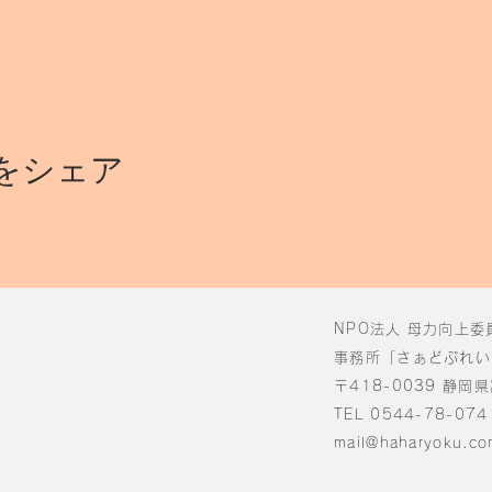
をシェア
NPO法人 母力向上委
事務所「さぁどぷれい
〒418-0039 静岡
TEL 0544-78-074
mail@haharyoku.co