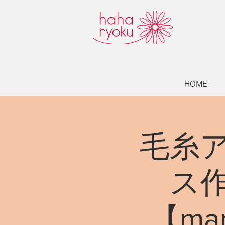
HOME
毛糸
ス
【ma