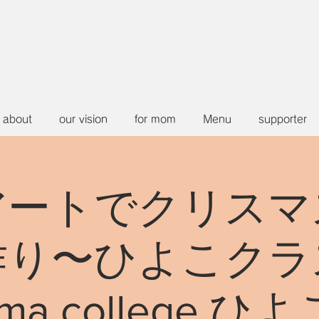
about
our vision
for mom
Menu
supporter
アートでクリスマ
作り〜ひよこクラ
ma college ひ